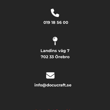
t
019 18 56 00
ext här
Landins väg 7
702 33 Örebro
info@docucraft.se