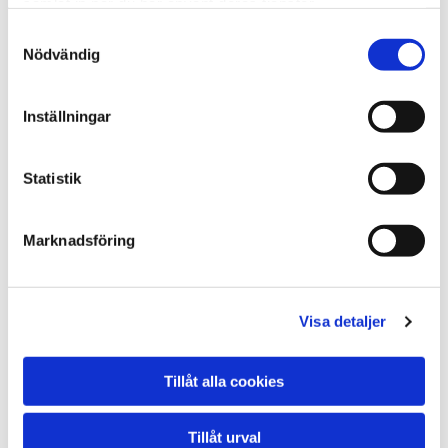
samlat in när du har använt deras tjänster.
Blupura T5
Samtyckesval
Nödvändig
Kran med två handtag. Kan monteras på alla
typer av bänkar.
Inställningar
Statistik
Marknadsföring
Visa detaljer
Tillåt alla cookies
Blupura C2 A
Tillåt urval