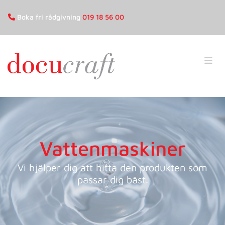
Boka fri rådgivning
019 18 56 00

Vattenmaskiner
Vi hjälper dig att hitta den produkten som
passar dig bäst.